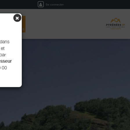
Se connecter
EIL
RÉSERVER
dans
 et
 par
esseur
0 00