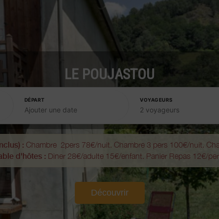
LE POUJASTOU
DÉPART
VOYAGEURS
Ajouter une date
2 voyageurs
nclus) :
Chambre 2pers 78€/nuit. Chambre 3 pers 100€/nuit. Cha
able d'hôtes :
Diner 28€/adulte 15€/enfant. Panier Repas 12€/per
Découvrir