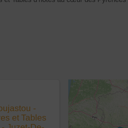
oujastou -
s et Tables
 - Juzet-De-