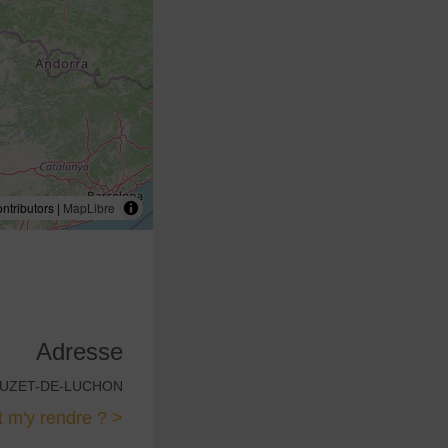
tributors |
MapLibre
Adresse
0 JUZET-DE-LUCHON
m'y rendre ? >