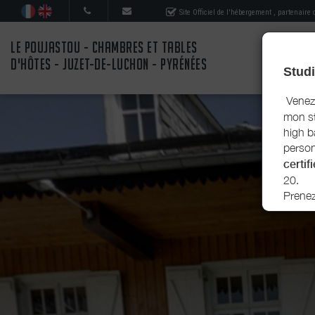
Site Officiel de l'hébergement
, partenaire
LE POUJASTOU - CHAMBRES ET TABLES
D'HÔTES - JUZET-DE-LUCHON - PYRÉNÉES
Studi
Venez 
mon st
high ba
person
certifi
20.
Prenez