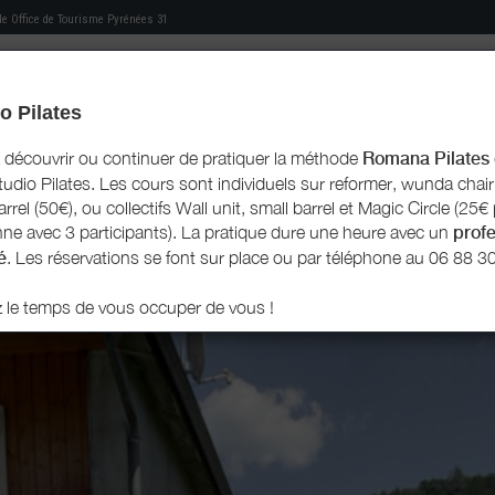
 de
Office de Tourisme Pyrénées 31
o Pilates
MON HÉBERGEMENT
MES RECOMMANDATIONS
AGENDA TOURISTIQUE
MON LIVRET D'ACCU
découvrir ou continuer de pratiquer la méthode
Romana Pilates
udio Pilates. Les cours sont individuels sur reformer, wunda chair
rrel (50€), ou collectifs Wall unit, small barrel et Magic Circle (25€
ne avec 3 participants). La pratique dure une heure avec un
prof
é
. Les réservations se font sur place ou par téléphone au 06 88 3
 le temps de vous occuper de vous !